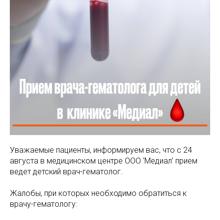
МАМАМ
ПАПАМ
ДЕТЯМ
МЕДИЦИНСКИЙ
ГРАФИК РАБ
RUS
ОТЗЫВЫ
ЦЕНТР
ENG
СПЕЦИАЛИС
Уважаемые пациенты, информируем вас, что с 24
августа в медицинском центре ООО ‘Медиал’ прием
ведет детский врач-гематолог.
Жалобы, при которых необходимо обратиться к
врачу-гематологу: