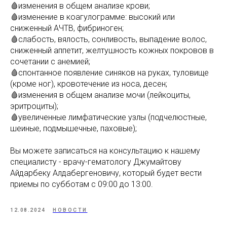
🩸изменения в общем анализе крови;
🩸изменение в коагулограмме: высокий или
сниженный АЧТВ, фибриноген;
🩸слабость, вялость, сонливость, выпадение волос,
сниженный аппетит, желтушность кожных покровов в
сочетании с анемией;
🩸спонтанное появление синяков на руках, туловище
(кроме ног), кровотечение из носа, десен;
🩸изменения в общем анализе мочи (лейкоциты,
эритроциты);
🩸увеличенные лимфатические узлы (подчелюстные,
шеиные, подмышечные, паховые);
Вы можете записаться на консультацию к нашему
специалисту - врачу-гематологу Джумайтову
Айдарбеку Алдабергеновичу, который будет вести
приемы по субботам с 09:00 до 13:00.
12.08.2024
НОВОСТИ