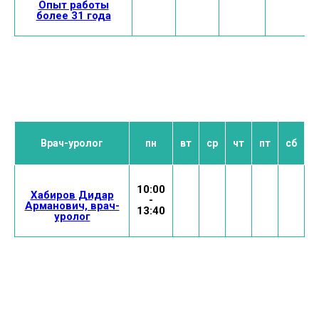
Опыт работы
более 31 года
Врач-уролог
пн
вт
ср
чт
пт
сб
10:00
Хабиров Дидар
-
Арманович, врач-
13:40
уролог