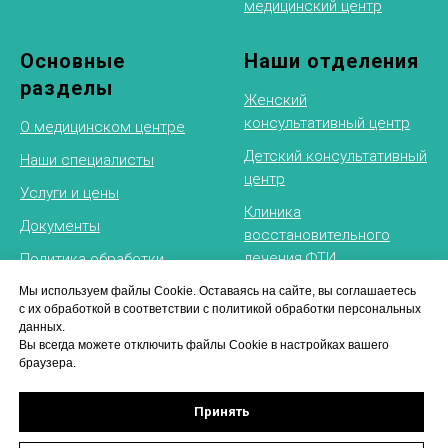
медицинский центр
Основные
Наши отделения
разделы
Женский
консультативный центр
О медицинском центре
Детский консультативный
Наши специалисты
центр
Услуги и цены
Клиника
Документы
восстановительного
лечения
ФТИ
Политика обработки
персональных данных
Рентгеновское
Мы используем файлы Cookie. Оставаясь на сайте, вы соглашаетесь
с их обработкой в соответствии с политикой обработки персональных
отделение
данных.
Физиотерапевтическое
Вы всегда можете отключить файлы Cookie в настройках вашего
браузера.
отделение
Принять