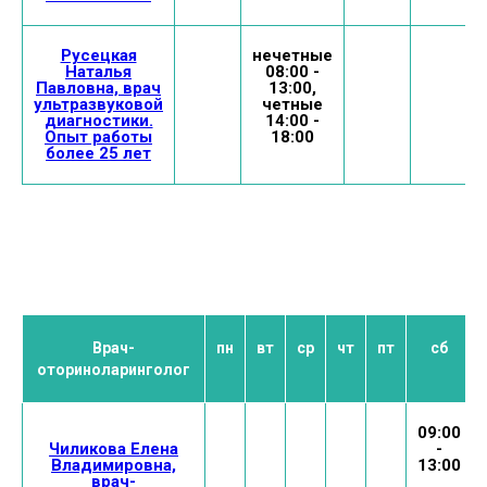
Русецкая
нечетные
Наталья
08:00 -
Павловна, врач
13:00,
ультразвуковой
четные
диагностики.
14:00 -
Опыт работы
18:00
более 25 лет
Врач-
пн
вт
ср
чт
пт
сб
оториноларинголог
09:00
Чиликова Елена
-
Владимировна,
13:00
врач-