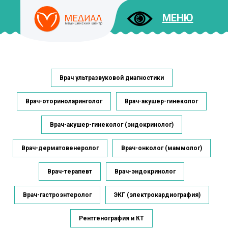
МЕНЮ
ДОКУМЕНТЫ
Врач ультразвуковой диагностики
УСЛУГИ
И ЦЕНЫ
Врач-оториноларинголог
Врач-акушер-гинеколог
Врач-акушер-гинеколог (эндокринолог)
Врач-дерматовенеролог
Врач-онколог (маммолог)
Врач-терапевт
Врач-эндокринолог
Врач-гастроэнтеролог
ЭКГ (электрокардиография)
Рентгенография и КТ