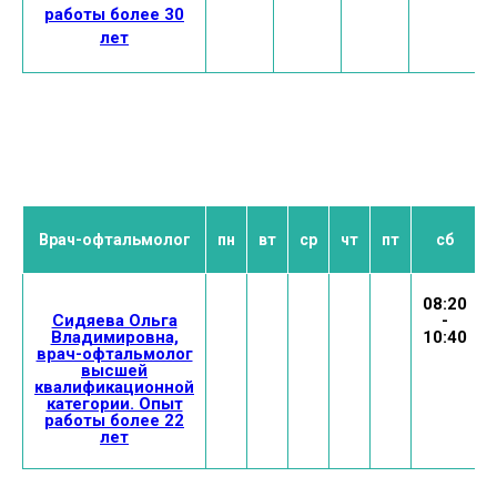
работы более 30
лет
Врач-офтальмолог
пн
вт
ср
чт
пт
сб
08:20
Сидяева Ольга
-
Владимировна,
10:40
врач-офтальмолог
высшей
квалификационной
категории. Опыт
работы более 22
лет