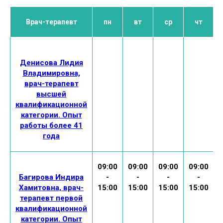
Врач-терапевт
пн
вт
ср
чт
0
Денисова Лидия
Владимировна,
1
врач-терапевт
высшей
квалификационной
категории. Опыт
работы более 41
года
09:00
09:00
09:00
09:00
0
Багирова Индира
-
-
-
-
Хамитовна, врач-
15:00
15:00
15:00
15:00
1
терапевт первой
квалификационной
категории. Опыт