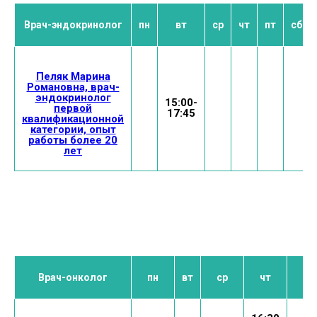
Врач-эндокринолог
пн
вт
ср
чт
пт
сб
Пеляк Марина
Романовна, врач-
эндокринолог
15:00-
первой
17:45
квалификационной
категории, опыт
работы более 20
лет
Врач-онколог
пн
вт
ср
чт
пт