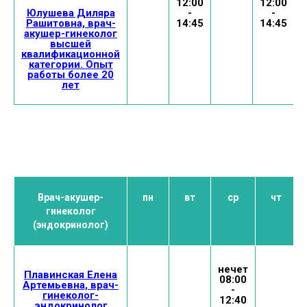
12:00
12:00
Юлушева Диляра
-
-
Рашитовна, врач-
14:45
14:45
акушер-гинеколог
высшей
квалификационной
категории. Опыт
работы более 20
лет
Врач-акушер-
пн
вт
ср
чт
гинеколог
(эндокринолог)
нечет
Плавинская Елена
08:00
Артемьевна, врач-
-
гинеколог-
12:40
эндокринолог