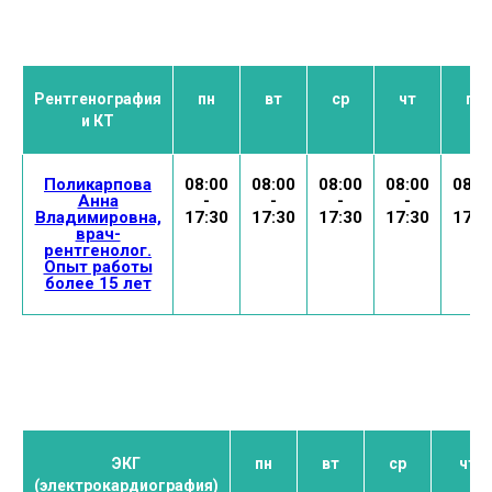
Рентгенография
пн
вт
ср
чт
пт
и КТ
Поликарпова
08:00
08:00
08:00
08:00
08:0
Анна
-
-
-
-
-
Владимировна,
17:30
17:30
17:30
17:30
17:3
врач-
рентгенолог.
Опыт работы
более 15 лет
ЭКГ
пн
вт
ср
чт
(электрокардиография)