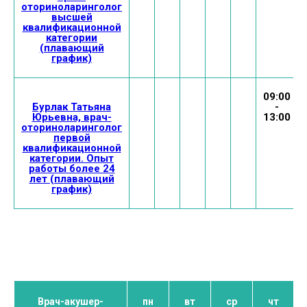
оториноларинголог
высшей
квалификационной
категории
(плавающий
график)
09:00
Бурлак Татьяна
-
Юрьевна, врач-
13:00
оториноларинголог
первой
квалификационной
категории. Опыт
работы более 24
лет (плавающий
график)
Врач-акушер-
пн
вт
ср
чт