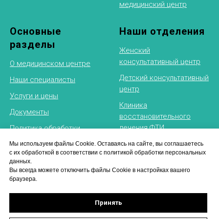
медицинский центр
Основные
Наши отделения
разделы
Женский
консультативный центр
О медицинском центре
Детский консультативный
Наши специалисты
центр
Услуги и цены
Клиника
Документы
восстановительного
лечения
ФТИ
Политика обработки
персональных данных
Рентгеновское
Мы используем файлы Cookie. Оставаясь на сайте, вы соглашаетесь
с их обработкой в соответствии с политикой обработки персональных
отделение
данных.
Физиотерапевтическое
Вы всегда можете отключить файлы Cookie в настройках вашего
браузера.
отделение
Принять